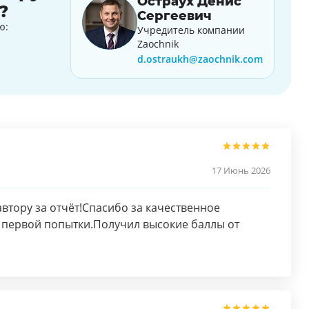
Остраух Денис
?
Сергеевич
ю:
Учредитель компании
Zaochnik
d.ostraukh@zaochnik.com
17 Июнь 2026
втору за отчёт!Спасибо за качественное
 первой попытки.Получил высокие баллы от