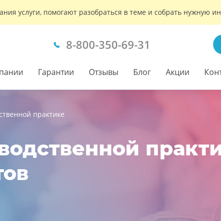
ания услуги, помогают разобраться в теме и собрать нужную 
8-800-350-69-31
пании
Гарантии
Отзывы
Блог
Акции
Кон
ственной практике
водственной практи
тов