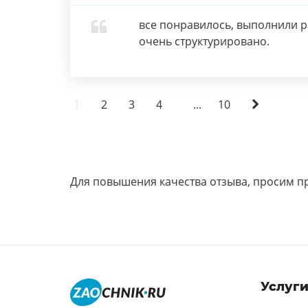
все понравилось, выполнили 
очень структурировано.
1
2
3
4
...
10
Для повышения качества отзыва, просим п
Услуг