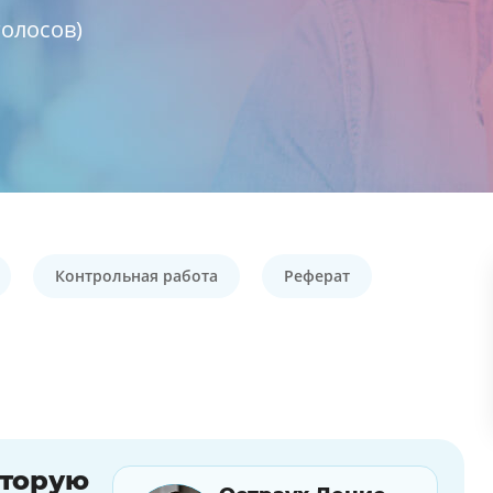
олосов)
Контрольная работа
Реферат
оторую