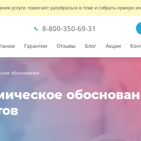
ания услуги, помогают разобраться в теме и собрать нужную 
8-800-350-69-31
пании
Гарантии
Отзывы
Блог
Акции
Кон
ское обоснование
ическое обосновани
тов