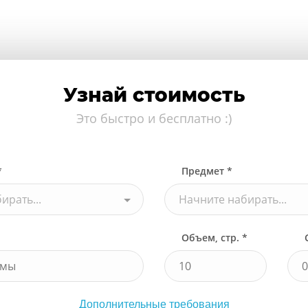
Узнай стоимость
Это быстро и бесплатно :)
*
Предмет *
ирать...
Начните набирать...
Объем, стр. *
Дополнительные требования