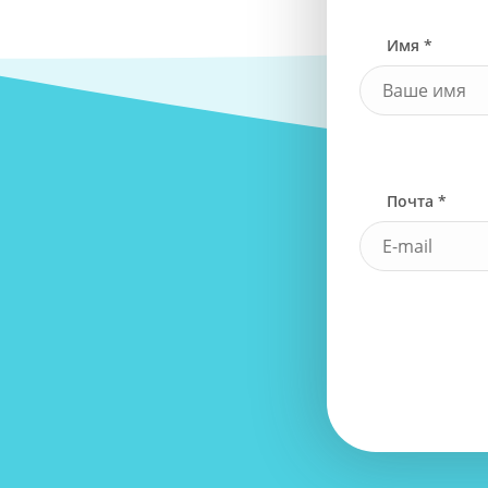
Имя *
Почта *