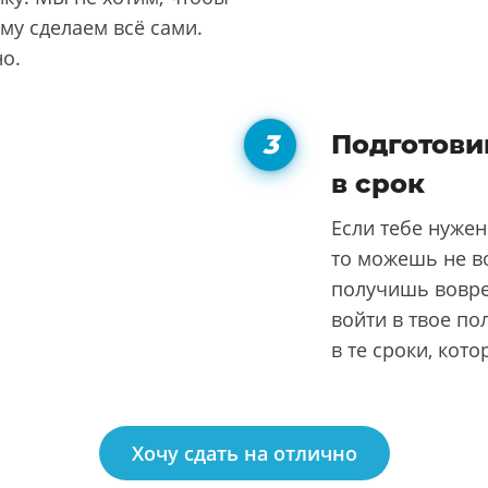
ому сделаем всё сами.
но.
Подготови
в срок
Если тебе нужен
то можешь не во
получишь вовре
войти в твое по
в те сроки, кот
Хочу сдать на отлично