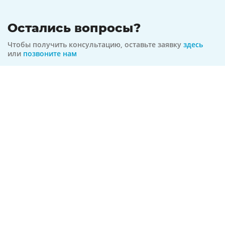
Остались вопросы?
Чтобы получить консультацию, оставьте заявку
здесь
или
позвоните нам
8-800-350-69-31
бесплатная линия по всей РФ
На связи 24/7
Оформить заявку
Предложение актуально на
10.08.2026