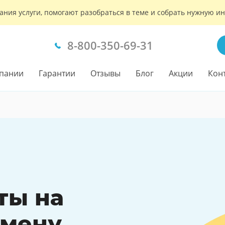
ания услуги, помогают разобраться в теме и собрать нужную 
8-800-350-69-31
пании
Гарантии
Отзывы
Блог
Акции
Кон
ты на
амену