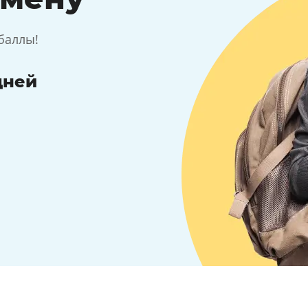
баллы!
дней