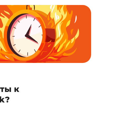
ты к
k?