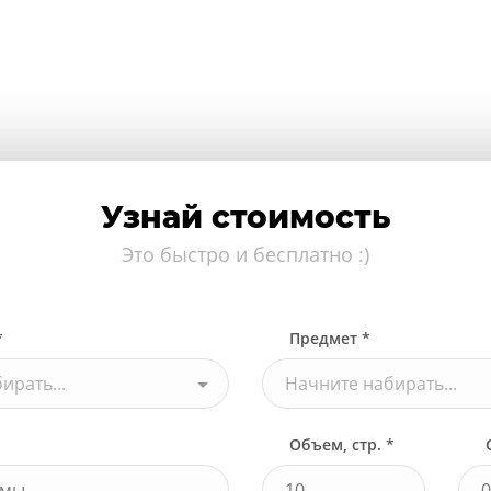
Узнай стоимость
Это быстро и бесплатно :)
*
Предмет *
ирать...
Начните набирать...
Объем, стр. *