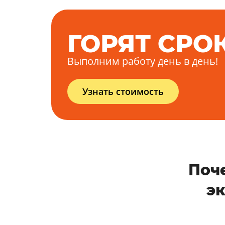
ГОРЯТ СРО
Выполним работу день в день!
Узнать стоимость
Поч
э